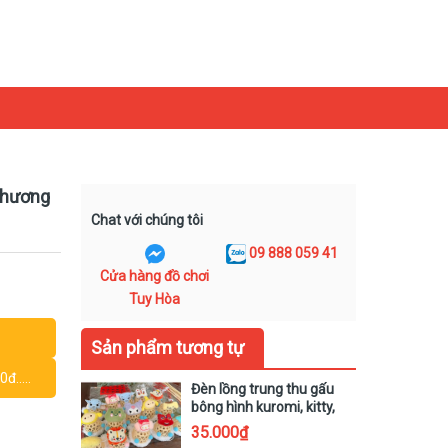
1
 thương
Chat với chúng tôi
09 888 059 41
Cửa hàng đồ chơi
Tuy Hòa
Sản phẩm tương tự
.....
Đèn lồng trung thu gấu
bông hình kuromi, kitty,
gấu dâu, gà, thỏ dễ
35.000₫
thương hottrend