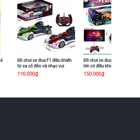
rẻ
Đồ chơi xe đua F1 điều khiển
Đồ chơi xe đua thể thao cỡ
từ xa có đèn và nhạc vui
lớn có điều khiển từ xa 4 chiề
nhộn, quà tặng tốt nhất cho
và đèn, âm thanh cho bé
110.000₫
150.000₫
trẻ em