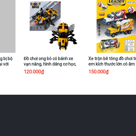
g bị bộ
Đồ chơi ong bò có bánh xe
Xe trộn bê tông đồ chơi t
i với
vạn năng, hình dáng cơ học,
em kích thước lớn có âm
đèn, nhạc và cánh vỗ mô
thanh và đèn
120.000₫
150.000₫
phỏng