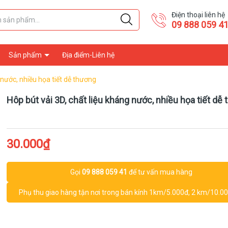
Điện thoại liên hệ
09 888 059 4
Sản phẩm
Địa điểm-Liên hệ
 nước, nhiều họa tiết dễ thương
Hôp bút vải 3D, chất liệu kháng nước, nhiều họa tiết dễ
30.000₫
Gọi
09 888 059 41
để tư vấn mua hàng
Phụ thu giao hàng tận nơi trong bán kính 1km/5.000đ, 2 km/10.000đ