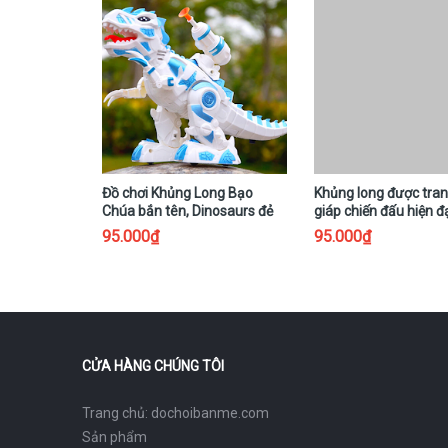
Đồ chơi Khủng Long Bạo
Khủng long được tran
Chúa bắn tên, Dinosaurs đẻ
giáp chiến đấu hiện đạ
trứng có nhạc, có đèn
nòng súng bắn tên
95.000₫
95.000₫
CỬA HÀNG CHÚNG TÔI
Trang chủ: dochoibanme.com
Sản phẩm