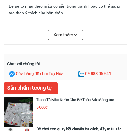
Bé sẽ tô màu theo mẫu có sẵn trong tranh hoặc có thể sáng 
tạo theo ý thích của bản thân.
Sau khi tô xong có thể treo lên tường hoặc làm quà tặng cho 
bạn bè, người thân.
Xem thêm
Chat với chúng tôi
Cửa hàng đồ chơi Tuy Hòa
09 888 059 41
Sản phẩm tương tự
Tranh Tô Màu Nước Cho Bé Thỏa Sức Sáng tạo
5.000₫
Đồ chơi con quay hồi chuyển ba cánh, đầy màu sắc