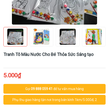
Tranh Tô Màu Nước Cho Bé Thỏa Sức Sáng tạo
5.000₫
Gọi
09 888 059 41
để tư vấn mua hàng
Phụ thu giao hàng tận nơi trong bán kính 1km/5.000đ, 2