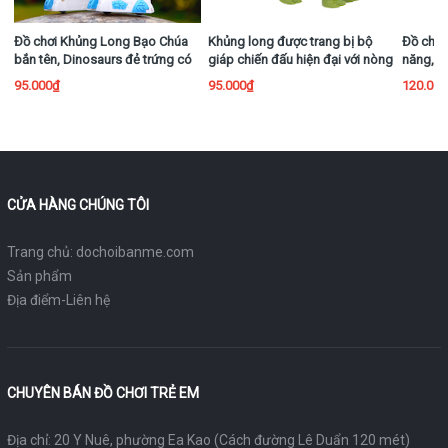
Đồ chơi Khủng Long Bạo Chúa
Khủng long được trang bị bộ
Đồ chơi
bắn tên, Dinosaurs đẻ trứng có
giáp chiến đấu hiện đại với nòng
năng, h
nhạc, có đèn
súng bắn tên
nhạc và
95.000₫
95.000₫
120.00
CỬA HÀNG CHÚNG TÔI
Trang chủ: dochoibanme.com
Sản phẩm
Địa điểm-Liên hệ
CHUYÊN BÁN ĐỒ CHƠI TRẺ EM
Địa chỉ: 20 Y Nuê, phường Ea Kao (Cách đường Lê Duẩn 120 mét)