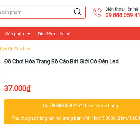
Điện thoại liên hệ
09 888 059 4
Sản phẩm
Địa điểm-Liên hệ
Giới Có Đèn Led
Đồ Chơi Hóa Trang Bồ Cào Bát Giới Có Đèn Led
37.000₫
Gọi
09 888 059 41
để tư vấn mua hàng
Phụ thu giao hàng tận nơi trong bán kính 1km/5.000đ, 2 km/10.000đ