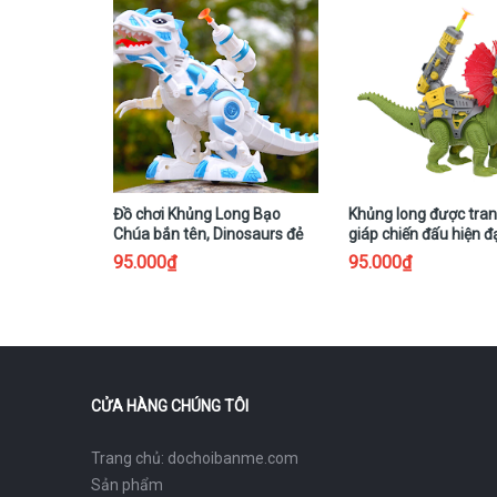
Đồ chơi Khủng Long Bạo
Khủng long được tran
Chúa bắn tên, Dinosaurs đẻ
giáp chiến đấu hiện đạ
trứng có nhạc, có đèn
nòng súng bắn tên
95.000₫
95.000₫
CỬA HÀNG CHÚNG TÔI
Trang chủ: dochoibanme.com
Sản phẩm