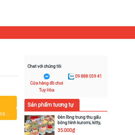
1
Chat với chúng tôi
09 888 059 41
Cửa hàng đồ chơi
Tuy Hòa
Sản phẩm tương tự
.....
Đèn lồng trung thu gấu
bông hình kuromi, kitty,
gấu dâu, gà, thỏ dễ
35.000₫
thương hottrend