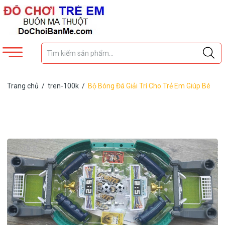
Trang chủ
/
tren-100k
/
Bộ Bóng Đá Giải Trí Cho Trẻ Em Giúp Bé
Rèn Luyện Nhanh Tay Nhanh Mắt