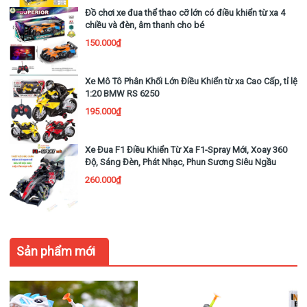
Đồ chơi xe đua thể thao cỡ lớn có điều khiển từ xa 4
chiều và đèn, âm thanh cho bé
150.000₫
Xe Mô Tô Phân Khối Lớn Điều Khiển từ xa Cao Cấp, tỉ lệ
1:20 BMW RS 6250
195.000₫
Xe Đua F1 Điều Khiển Từ Xa F1-Spray Mới, Xoay 360
Độ, Sáng Đèn, Phát Nhạc, Phun Sương Siêu Ngầu
260.000₫
Sản phẩm mới