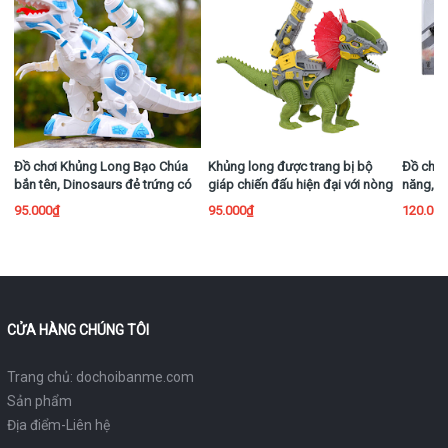
Đồ chơi Khủng Long Bạo Chúa
Khủng long được trang bị bộ
Đồ chơi
bắn tên, Dinosaurs đẻ trứng có
giáp chiến đấu hiện đại với nòng
năng, h
nhạc, có đèn
súng bắn tên
nhạc và
95.000₫
95.000₫
120.00
CỬA HÀNG CHÚNG TÔI
Trang chủ: dochoibanme.com
Sản phẩm
Địa điểm-Liên hệ