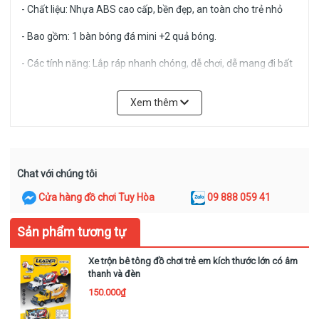
- Chất liệu: Nhựa ABS cao cấp, bền đẹp, an toàn cho trẻ nhỏ
- Bao gồm: 1 bàn bóng đá mini +2 quả bóng.
- Các tính năng: Lắp ráp nhanh chóng, dễ chơi, dễ mang đi bất
kỳ đâu, tăng tương tác khi có ba mẹ chơi cùng, giúp trẻ phản
ứng nhanh tay lẹ mắt phối hợp nhịp nhàng
Xem thêm
⛔️ƯU ĐIỂM CỦA SẢN PHẨM:
Chat với chúng tôi
- Giúp trẻ phát triển khả năng vận động và phản xạ nhanh.
Cửa hàng đồ chơi Tuy Hòa
09 888 059 41
- Rèn luyện khả năng tư duy chiến thuật và phối hợp nhịp
nhàng.
Sản phẩm tương tự
- Tăng cường sự tương tác, gắn kết giữa ba mẹ và con cái.
Xe trộn bê tông đồ chơi trẻ em kích thước lớn có âm
thanh và đèn
- Thiết kế đẹp mắt,đóng hộp sang trọng thích hợp làm quà
tặng các dịp sinh nhật,ngày lễ cho bé
150.000₫