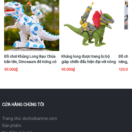
Đồ chơi Khủng Long Bạo Chúa
Khủng long được trang bị bộ
Đồ chơi
bắn tên, Dinosaurs đẻ trứng có
giáp chiến đấu hiện đại với nòng
năng, h
nhạc, có đèn
súng bắn tên
nhạc và
95.000₫
95.000₫
120.00
CỬA HÀNG CHÚNG TÔI
Trang chủ: dochoibanme.com
Sản phẩm