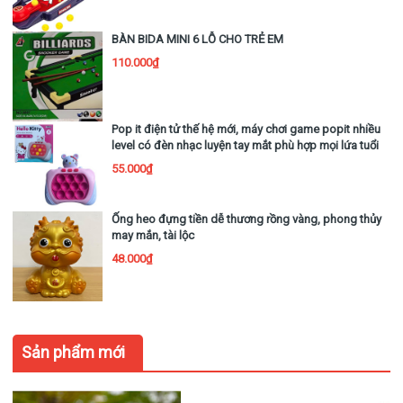
Tên sản phẩm: Bộ bowling trẻ em
BÀN BIDA MINI 6 LỖ CHO TRẺ EM
Chất liệu: ABS
110.000₫
Kích thước sản phẩm: khoảng 54x18x19cm /
21,26x7,08x7,48in
Pop it điện tử thế hệ mới, máy chơi game popit nhiều
Các tính năng: dễ chơi, giải trí và thư giãn
level có đèn nhạc luyện tay mắt phù hợp mọi lứa tuổi
55.000₫
Độ tuổi phù hợp: trên 3 tuổi
Ống heo đựng tiền dễ thương rồng vàng, phong thủy
may mắn, tài lộc
48.000₫
Sản phẩm mới