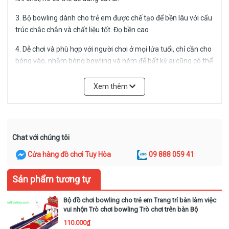
3. Bộ bowling dành cho trẻ em được chế tạo để bền lâu với cấu
trúc chắc chắn và chất liệu tốt. Đọ bền cao
4. Dễ chơi và phù hợp với người chơi ở mọi lứa tuổi, chỉ cần cho
bóng vào, nhắm bóng bowling và ném để bất kỳ ai cũng có thể
tận hưởng ngay lập tức
Xem thêm
5. Phù hợp cho trẻ em và thanh thiếu niên, bộ bowling trẻ em
này là món quà lý tưởng cho hầu hết mọi người, làm quà tặng
ngày lễ của bạn hoặc túi quà tặng tiệc sinh nhật vui nhộn
Bộ bowling dành cho trẻ em từ 2-5 tuổi của chúng tôi chính là
Chat với chúng tôi
thứ bạn cần! Phù hợp cho một hoặc hai người chơi, mang đến
Cửa hàng đồ chơi Tuy Hòa
09 888 059 41
niềm vui lớn trong một không gian nhỏ. Với cấu trúc chắc chắn
và không yêu cầu quy tắc hoặc thiết lập phức tạp, bộ này phù
Sản phẩm tương tự
hợp cho nam, nữ, trẻ em và thanh thiếu niên!
Bộ đồ chơi bowling cho trẻ em Trang trí bàn làm việc
vui nhộn Trò chơi bowling Trò chơi trên bàn Bộ
bowling nhỏ dành cho trẻ em
Thông số kỹ thuật:
110.000₫